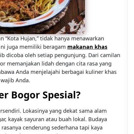
an “Kota Hujan,” tidak hanya menawarkan
ini juga memiliki beragam
makanan khas
b dicoba oleh setiap pengunjung. Dari camilan
gor memanjakan lidah dengan cita rasa yang
embawa Anda menjelajahi berbagai kuliner khas
 wajib Anda.
er Bogor Spesial?
rsendiri. Lokasinya yang dekat sama alam
ar, kayak sayuran atau buah lokal. Budaya
i rasanya cenderung sederhana tapi kaya