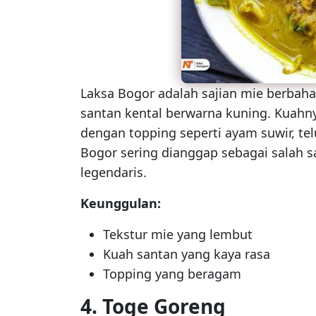
Laksa Bogor adalah sajian mie berbah
santan kental berwarna kuning. Kuahny
dengan topping seperti ayam suwir, tel
Bogor sering dianggap sebagai salah 
legendaris.
Keunggulan:
Tekstur mie yang lembut
Kuah santan yang kaya rasa
Topping yang beragam
4. Toge Goreng