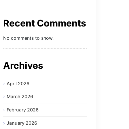
Recent Comments
No comments to show.
Archives
April 2026
March 2026
February 2026
January 2026