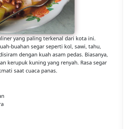
iner yang paling terkenal dari kota ini.
buah-buahan segar seperti kol, sawi, tahu,
 disiram dengan kuah asam pedas. Biasanya,
an kerupuk kuning yang renyah. Rasa segar
mati saat cuaca panas.
an
ra