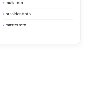
muliatoto
presidenttoto
mastertoto