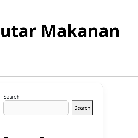
eputar Makanan
Search
Search