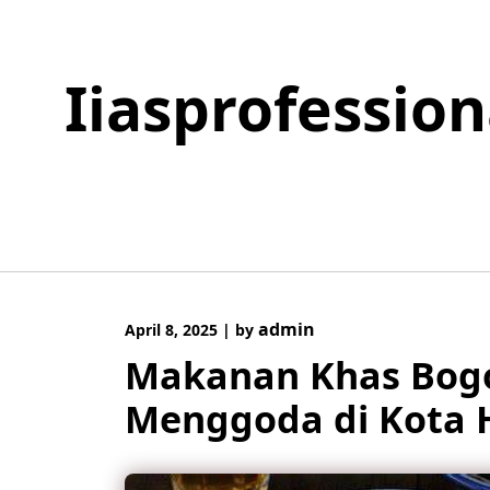
Skip
to
content
Iiasprofessio
admin
April 8, 2025
|
by
Makanan Khas Bogo
Menggoda di Kota 