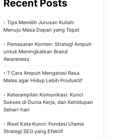
Recent Posts
Tips Memilih Jurusan Kuliah:
Menuju Masa Depan yang Tepat
Pemasaran Konten: Strategi Ampuh
untuk Meningkatkan Brand
Awareness
7 Cara Ampuh Mengatasi Rasa
Malas agar Hidup Lebih Produktif
Keterampilan Komunikasi: Kunci
Sukses di Dunia Kerja, dan Kehidupan
Sehari-hari
Riset Kata Kunci: Fondasi Utama
Strategi SEO yang Efektif