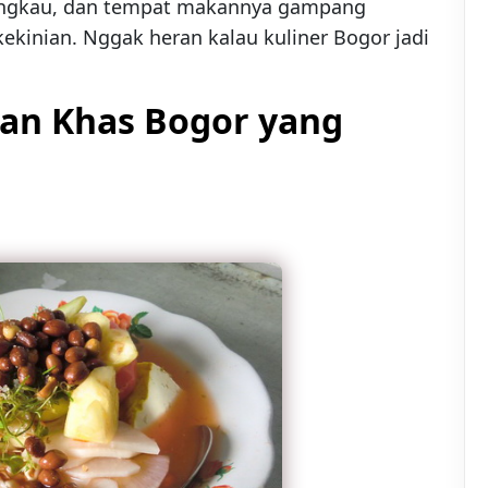
jangkau, dan tempat makannya gampang
kekinian. Nggak heran kalau kuliner Bogor jadi
n Khas Bogor yang