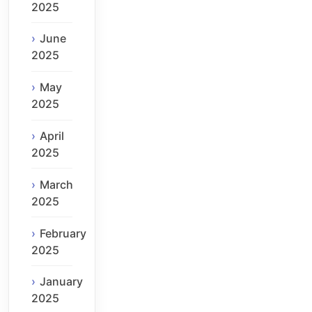
2025
June
2025
May
2025
April
2025
March
2025
February
2025
January
2025