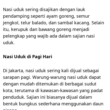
Nasi uduk sering disajikan dengan lauk
pendamping seperti ayam goreng, semur
jengkol, telur balado, dan sambal kacang. Selain
itu, kerupuk dan bawang goreng menjadi
pelengkap yang wajib ada dalam sajian nasi
uduk.
Nasi Uduk di Pagi Hari
Di Jakarta, nasi uduk sering kali dijual sebagai
sarapan pagi. Warung-warung nasi uduk dapat
dengan mudah ditemukan di berbagai sudut
kota, terutama di kawasan-kawasan yang padat
penduduk. Sajian ini biasanya dijual dalam
bentuk bungkus sederhana menggunakan daun