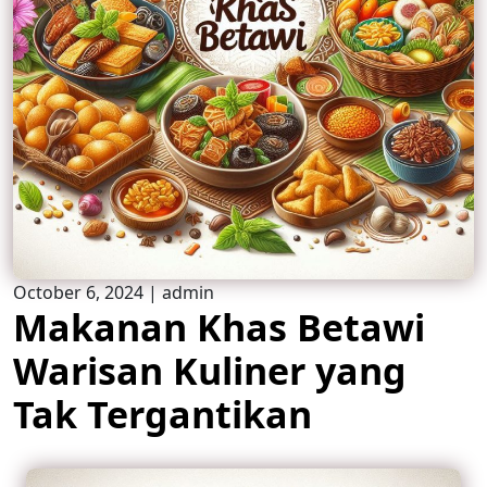
October 6, 2024
|
admin
Makanan Khas Betawi
Warisan Kuliner yang
Tak Tergantikan