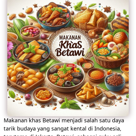
Makanan khas Betawi menjadi salah satu daya
tarik budaya yang sangat kental di Indonesia,