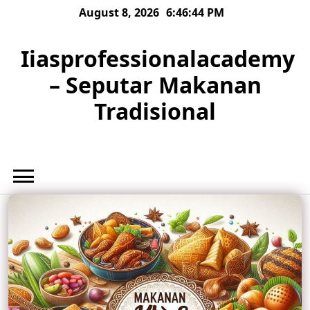
Skip
August 8, 2026
6:46:45 PM
to
content
Iiasprofessionalacademy
– Seputar Makanan
Tradisional