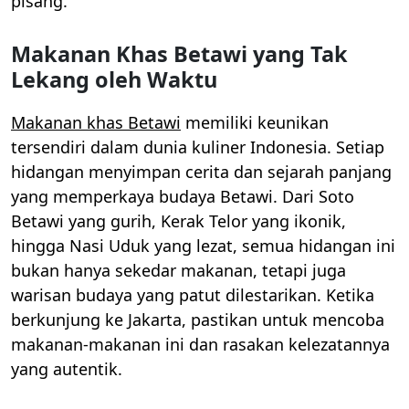
pisang.
Makanan Khas Betawi yang Tak
Lekang oleh Waktu
Makanan khas Betawi
memiliki keunikan
tersendiri dalam dunia kuliner Indonesia. Setiap
hidangan menyimpan cerita dan sejarah panjang
yang memperkaya budaya Betawi. Dari Soto
Betawi yang gurih, Kerak Telor yang ikonik,
hingga Nasi Uduk yang lezat, semua hidangan ini
bukan hanya sekedar makanan, tetapi juga
warisan budaya yang patut dilestarikan. Ketika
berkunjung ke Jakarta, pastikan untuk mencoba
makanan-makanan ini dan rasakan kelezatannya
yang autentik.