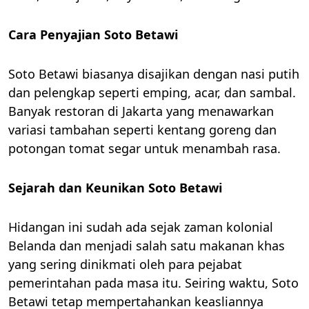
Cara Penyajian Soto Betawi
Soto Betawi biasanya disajikan dengan nasi putih
dan pelengkap seperti emping, acar, dan sambal.
Banyak restoran di Jakarta yang menawarkan
variasi tambahan seperti kentang goreng dan
potongan tomat segar untuk menambah rasa.
Sejarah dan Keunikan Soto Betawi
Hidangan ini sudah ada sejak zaman kolonial
Belanda dan menjadi salah satu makanan khas
yang sering dinikmati oleh para pejabat
pemerintahan pada masa itu. Seiring waktu, Soto
Betawi tetap mempertahankan keasliannya