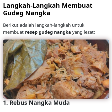
Langkah-Langkah Membuat
Gudeg Nangka
Berikut adalah langkah-langkah untuk
membuat
resep gudeg nangka
yang lezat:
1. Rebus Nangka Muda