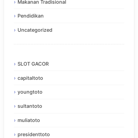
Makanan Tradisional
Pendidikan
Uncategorized
SLOT GACOR
capitaltoto
youngtoto
sultantoto
muliatoto
presidenttoto