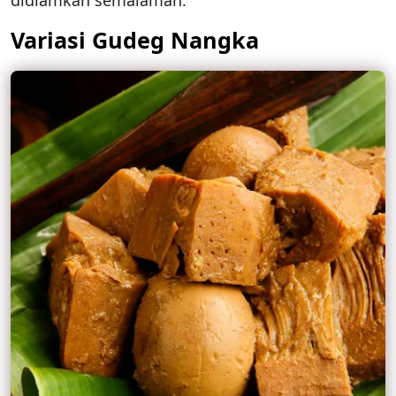
Variasi Gudeg Nangka