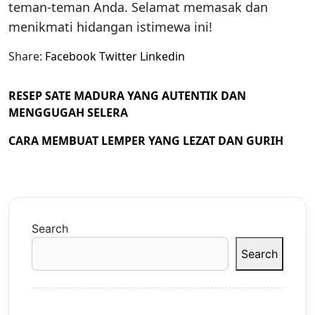
teman-teman Anda. Selamat memasak dan
menikmati hidangan istimewa ini!
Share:
Facebook
Twitter
Linkedin
RESEP SATE MADURA YANG AUTENTIK DAN
MENGGUGAH SELERA
CARA MEMBUAT LEMPER YANG LEZAT DAN GURIH
Search
Search