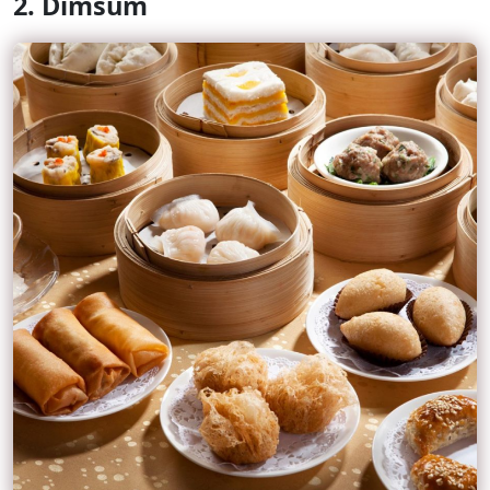
2.
Dimsum