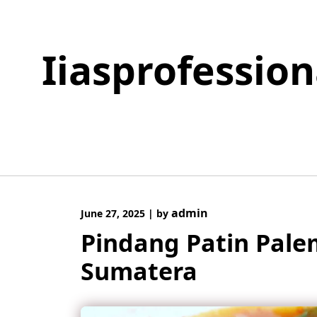
Skip
to
content
Iiasprofessio
admin
June 27, 2025
|
by
Pindang Patin Pal
Sumatera