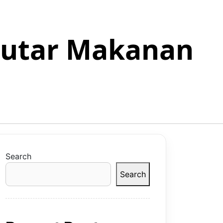
eputar Makanan
Search
Search